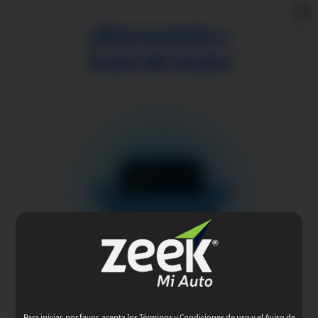
4.0.1 / 5R
¡Bienvenido a
Zeek Mi Auto!